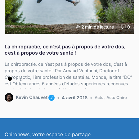
2
min de lecture
0
La chiropractie, ce n’est pas à propos de votre dos,
c’est à propos de votre santé !
La chiropractie, ce n’est pas à propos de votre dos, c’est à
propos de votre santé ! Par Arnaud Venturini, Doctor of
Chiropractic, 1ère profession de santé au Monde, le titre “DC”
0
est Obtenu après 6 années d’études supérieures reconnues
par le Ministère de la santé. Notre système nerveux est
l’organe qui permet au corps […]
Kevin Chauvet
4 avril 2018
Actu
,
Actu Chiro
Chironews, votre espace de partage