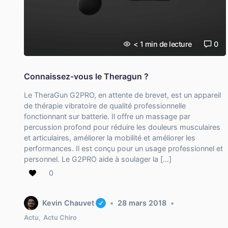
< 1
min de lecture
0
Connaissez-vous le Theragun ?
Le TheraGun G2PRO, en attente de brevet, est un appareil
de thérapie vibratoire de qualité professionnelle
fonctionnant sur batterie. Il offre un massage par
percussion profond pour réduire les douleurs musculaires
et articulaires, améliorer la mobilité et améliorer les
performances. Il est conçu pour un usage professionnel et
personnel. Le G2PRO aide à soulager la […]
0
Kevin Chauvet
28 mars 2018
Actu
,
Actu Chiro