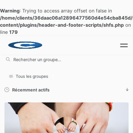
Warning
: Trying to access array offset on false in
/home/clients/36daac06a12896477560d4e54cba845d/si
content/plugins/header-and-footer-scripts/shfs.php
on
line
179
Skip to main content
R
u
g
1
Tous les groupes
Trier par:
Annuaire
des
groupes