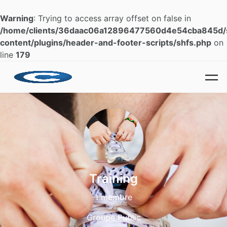
Warning
: Trying to access array offset on false in
/home/clients/36daac06a12896477560d4e54cba845d/si
content/plugins/header-and-footer-scripts/shfs.php
on
line
179
Skip to main content
Training
1 membre
Groupe Public