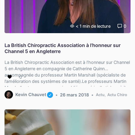
< 1
min de lecture
0
La British Chiropractic Association à l’honneur sur
Channel 5 en Angleterre
La British Chiropractic Association est à l’honneur sur Channel
5 en Angleterre en compagnie de Catherine Quinn
accompagnée du professeur Martin Marshall (spécialiste de
0
l’amélioration des systèmes de santé).Le professeurs Martin
Marshall est connu pour avoir publié une série d’articles où il
demande aux professionnels de santé du monde entier
Kevin Chauvet
26 mars 2018
Actu
,
Actu Chiro
d’arrêter de prescrire des antidouleurs […]