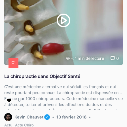
< 1
min de lecture
0
La chiropractie dans Objectif Santé
C’est une médecine alternative qui séduit les français et qui
reste pourtant peu connue. La chiropractie est dispensée en
France par 1000 chiropracteurs. Cette médecine manuelle vise
0
à détecter, traiter et prévenir les affections du dos et des
articulations notamment. À qui s’adresse-t-elle ? Quels sont
ses bénéfices ? Pour répondre à ces questions, Florent […]
Kevin Chauvet
13 février 2018
Actu
,
Actu Chiro