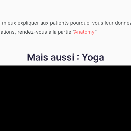
e mieux expliquer aux patients pourquoi vous leur donne
ations, rendez-vous à la partie “
Anatomy
”
Mais aussi : Yoga