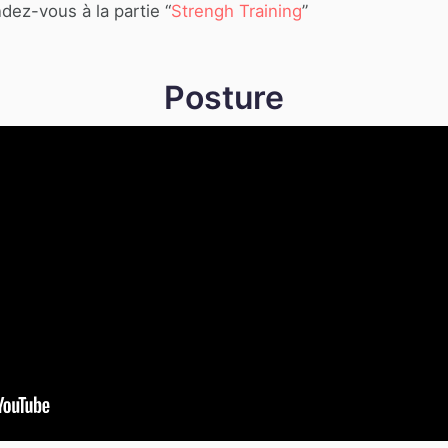
dez-vous à la partie “
Strengh Training
”
Posture