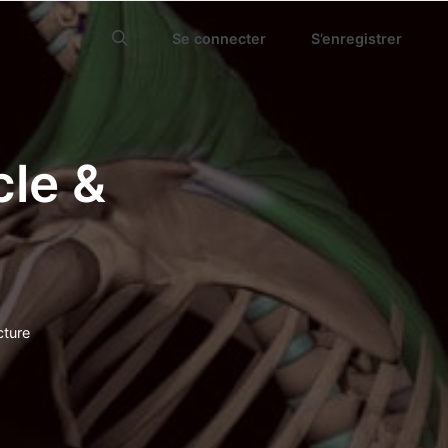
Se connecter
S’enregistrer
le &
cture